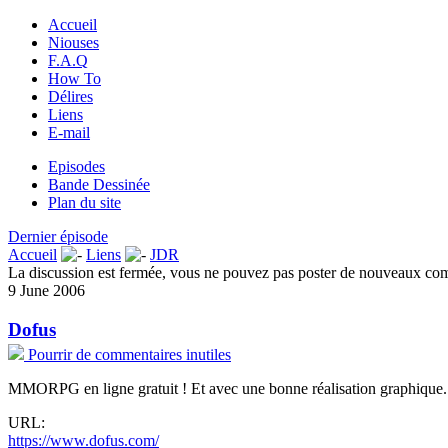
Accueil
Niouses
F.A.Q
How To
Délires
Liens
E-mail
Episodes
Bande Dessinée
Plan du site
Dernier épisode
Accueil
Liens
JDR
La discussion est fermée, vous ne pouvez pas poster de nouveaux co
9 June 2006
Dofus
Pourrir de commentaires inutiles
MMORPG en ligne gratuit ! Et avec une bonne réalisation graphique.
URL:
https://www.dofus.com/