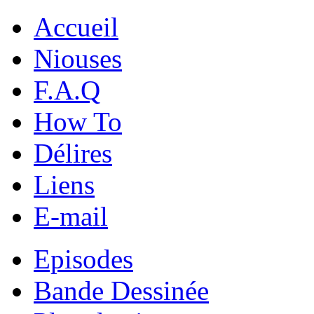
Accueil
Niouses
F.A.Q
How To
Délires
Liens
E-mail
Episodes
Bande Dessinée