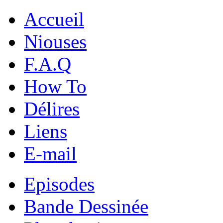
Accueil
Niouses
F.A.Q
How To
Délires
Liens
E-mail
Episodes
Bande Dessinée