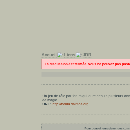
Accueil
Liens
JDR
La discussion est fermée, vous ne pouvez pas pos
Un jeu de rôle par forum qui dure depuis plusieurs ann
de magie
URL:
http://forum.daimos.org
Pour pouvoir enregistrer des comme