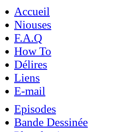
Accueil
Niouses
F.A.Q
How To
Délires
Liens
E-mail
Episodes
Bande Dessinée