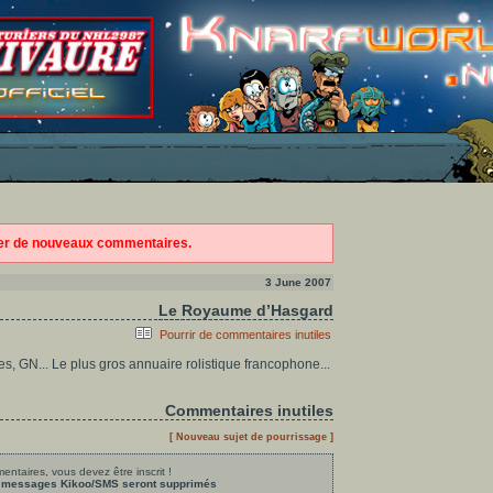
ter de nouveaux commentaires.
3 June 2007
Le Royaume d’Hasgard
Pourrir de commentaires inutiles
s, GN... Le plus gros annuaire rolistique francophone...
Commentaires inutiles
[ Nouveau sujet de pourrissage ]
ntaires, vous devez être inscrit !
les messages Kikoo/SMS seront supprimés