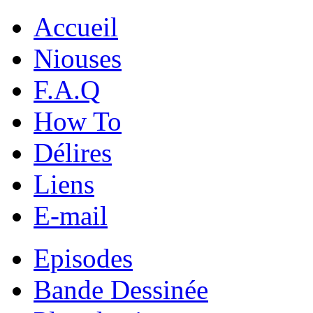
Accueil
Niouses
F.A.Q
How To
Délires
Liens
E-mail
Episodes
Bande Dessinée