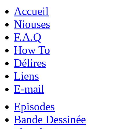
Accueil
Niouses
F.A.Q
How To
Délires
Liens
E-mail
Episodes
Bande Dessinée