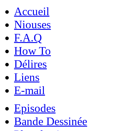
Accueil
Niouses
F.A.Q
How To
Délires
Liens
E-mail
Episodes
Bande Dessinée