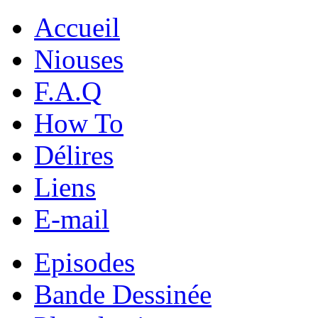
Accueil
Niouses
F.A.Q
How To
Délires
Liens
E-mail
Episodes
Bande Dessinée