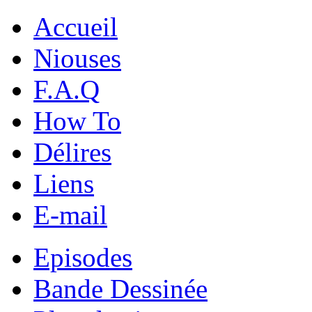
Accueil
Niouses
F.A.Q
How To
Délires
Liens
E-mail
Episodes
Bande Dessinée