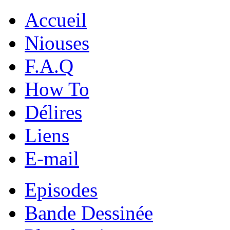
Accueil
Niouses
F.A.Q
How To
Délires
Liens
E-mail
Episodes
Bande Dessinée