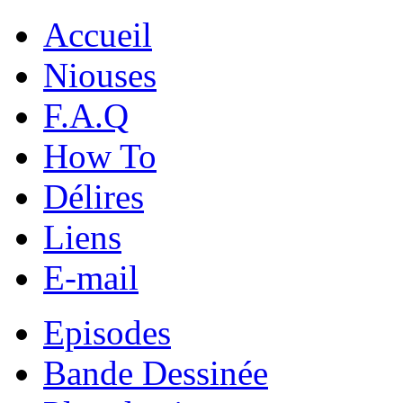
Accueil
Niouses
F.A.Q
How To
Délires
Liens
E-mail
Episodes
Bande Dessinée