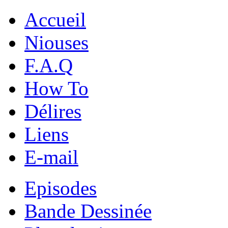
Accueil
Niouses
F.A.Q
How To
Délires
Liens
E-mail
Episodes
Bande Dessinée