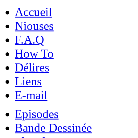
Accueil
Niouses
F.A.Q
How To
Délires
Liens
E-mail
Episodes
Bande Dessinée