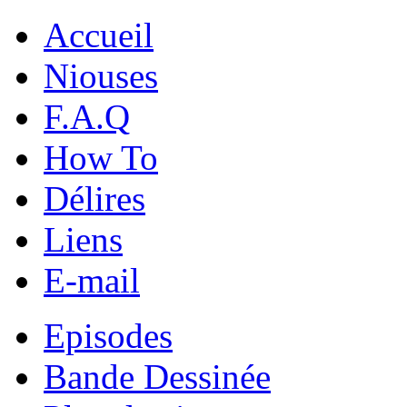
Accueil
Niouses
F.A.Q
How To
Délires
Liens
E-mail
Episodes
Bande Dessinée