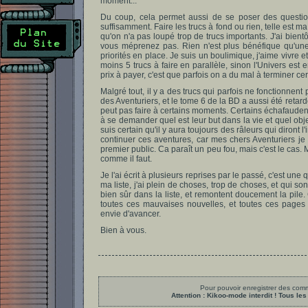
moment...
Du coup, cela permet aussi de se poser des questions 
suffisamment. Faire les trucs à fond ou rien, telle est m
qu'on n'a pas loupé trop de trucs importants. J'ai bientô
vous méprenez pas. Rien n'est plus bénéfique qu'une 
priorités en place. Je suis un boulimique, j'aime vivre 
moins 5 trucs à faire en parallèle, sinon l'Univers est 
prix à payer, c'est que parfois on a du mal à terminer cer
Malgré tout, il y a des trucs qui parfois ne fonctionnen
des Aventuriers, et le tome 6 de la BD a aussi été retardé
peut pas faire à certains moments. Certains échafaudent 
à se demander quel est leur but dans la vie et quel objec
suis certain qu'il y aura toujours des râleurs qui diront l'
continuer ces aventures, car mes chers Aventuriers je l
premier public. Ca paraît un peu fou, mais c'est le cas. 
comme il faut.
Je l'ai écrit à plusieurs reprises par le passé, c'est un
ma liste, j'ai plein de choses, trop de choses, et qui so
bien sûr dans la liste, et remontent doucement la pile
toutes ces mauvaises nouvelles, et toutes ces pages t
envie d'avancer.
Bien à vous.
Pour pouvoir enregistrer des comme
Attention : Kikoo-mode interdit ! Tous 