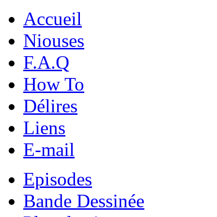
Accueil
Niouses
F.A.Q
How To
Délires
Liens
E-mail
Episodes
Bande Dessinée