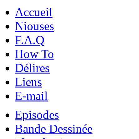
Accueil
Niouses
F.A.Q
How To
Délires
Liens
E-mail
Episodes
Bande Dessinée