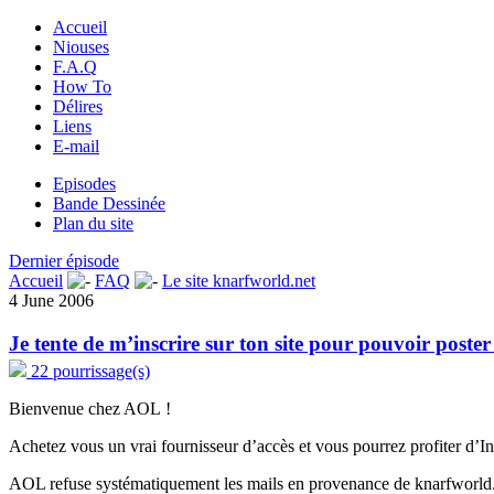
Accueil
Niouses
F.A.Q
How To
Délires
Liens
E-mail
Episodes
Bande Dessinée
Plan du site
Dernier épisode
Accueil
FAQ
Le site knarfworld.net
4 June 2006
Je tente de m’inscrire sur ton site pour pouvoir post
22 pourrissage(s)
Bienvenue chez AOL !
Achetez vous un vrai fournisseur d’accès et vous pourrez profiter d’In
AOL refuse systématiquement les mails en provenance de knarfworld.n