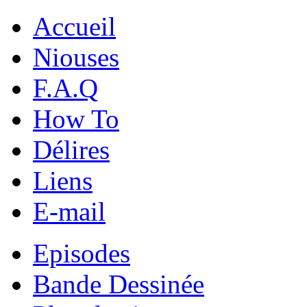
Accueil
Niouses
F.A.Q
How To
Délires
Liens
E-mail
Episodes
Bande Dessinée