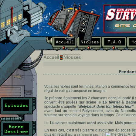
Accueil
Niouses
Pendant 
Voilà, les textes sont terminés. Marion a commencé les
régal de voir ça transposé en images.
Je prépare également les 2 chansons dont j’ai parlé il 
doivent être jouées sur scène le
16 février
à
Bagn
spectacle s’appelle
"Belybeuk dans ton téléporteur"
avant tout un concert Belyscendre, avec du Naheulb
futuriste sur fond de voyage dans le temps. Ca a l’air c
Le 14 avance maintenant aussi assez vite. Mais pourquo
En tous cas, c’est très bizarre d’avoir des épisodes é
plus en retard
(qui a dit "c’est le cas !" ?)