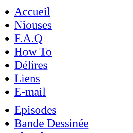
Accueil
Niouses
F.A.Q
How To
Délires
Liens
E-mail
Episodes
Bande Dessinée