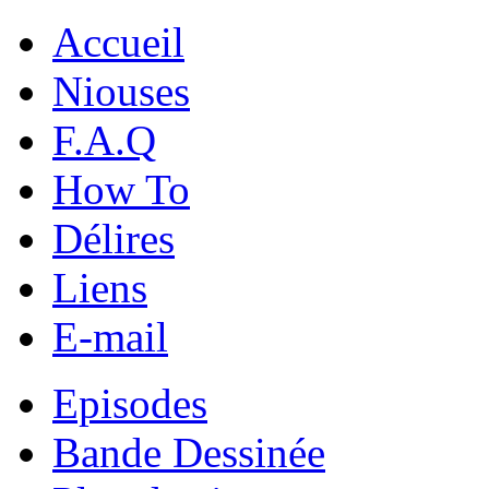
Accueil
Niouses
F.A.Q
How To
Délires
Liens
E-mail
Episodes
Bande Dessinée