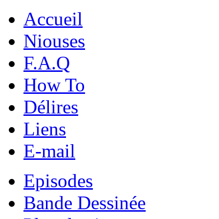
Accueil
Niouses
F.A.Q
How To
Délires
Liens
E-mail
Episodes
Bande Dessinée