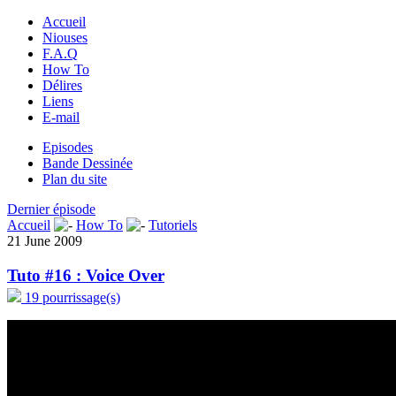
Accueil
Niouses
F.A.Q
How To
Délires
Liens
E-mail
Episodes
Bande Dessinée
Plan du site
Dernier épisode
Accueil
How To
Tutoriels
21 June 2009
Tuto #16 : Voice Over
19 pourrissage(s)