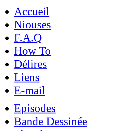
Accueil
Niouses
F.A.Q
How To
Délires
Liens
E-mail
Episodes
Bande Dessinée