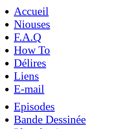
Accueil
Niouses
F.A.Q
How To
Délires
Liens
E-mail
Episodes
Bande Dessinée