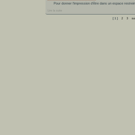
Pour donner l’impression d’être dans un espace restrei
Lire la suite
[ 1 ]
2
3
su