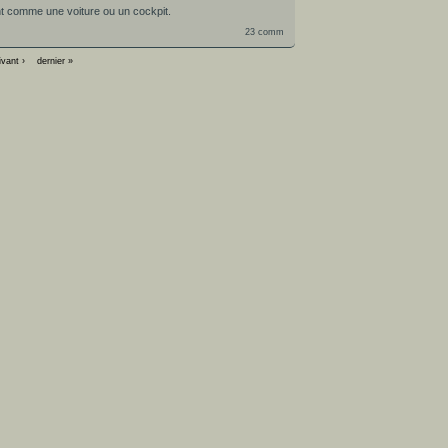
nt comme une voiture ou un cockpit.
23 comm
ivant ›
dernier »