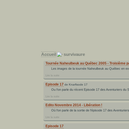
Accueil
survivaure
Tournée Naheulbeuk au Québec 2005 - Troisième p
Les images de la tournée Naheulbeuk au Québec en excl
Lire la suite
Episode 17
de Knarfisode 17
Ou l'on parle du récent Episode 17 des Aventuriers du 
Lire la suite
Edito Novembre 2014 - Libération !
Où l'on parle de la sortie de l'épisode 17 des Aventurier
Lire la suite
Episode 17