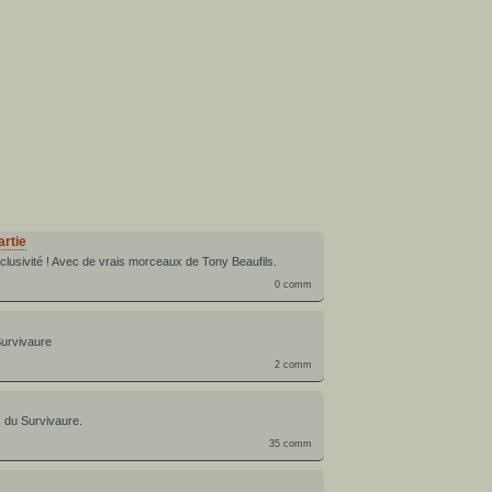
artie
usivité ! Avec de vrais morceaux de Tony Beaufils.
0 comm
Survivaure
2 comm
s du Survivaure.
35 comm