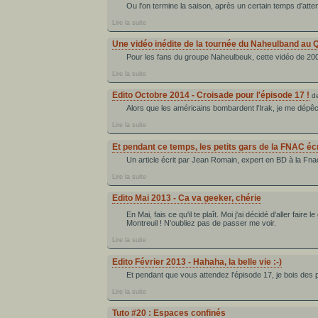
Ou l'on termine la saison, après un certain temps d'atten
Lire la suite
Une vidéo inédite de la tournée du Naheulband au
Pour les fans du groupe Naheulbeuk, cette vidéo de 200
Lire la suite
Edito Octobre 2014 - Croisade pour l'épisode 17 !
d
Alors que les américains bombardent l'Irak, je me dépêc
Lire la suite
Et pendant ce temps, les petits gars de la FNAC éc
Un article écrit par Jean Romain, expert en BD à la Fn
Lire la suite
Edito Mai 2013 - Ca va geeker, chérie
En Mai, fais ce qu'il te plaît. Moi j'ai décidé d'aller fair
Montreuil ! N'oubliez pas de passer me voir.
Lire la suite
Edito Février 2013 - Hahaha, la belle vie :-)
Et pendant que vous attendez l'épisode 17, je bois des 
Lire la suite
Tuto #20 : Espaces confinés