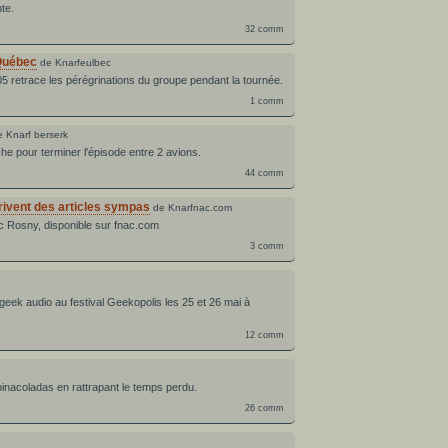
te.
32 comm
 Québec
de Knarfeulbec
5 retrace les pérégrinations du groupe pendant la tournée.
1 comm
e Knarf berserk
he pour terminer l'épisode entre 2 avions.
44 comm
rivent des articles sympas
de Knarfnac.com
ac Rosny, disponible sur fnac.com
3 comm
e le geek audio au festival Geekopolis les 25 et 26 mai à
12 comm
pinacoladas en rattrapant le temps perdu.
26 comm