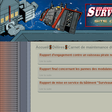
Accueil
Délires
Carnet de maintenance
Rapport d’engagement contre un vaisseau pirate no
Lire la suite
Rapport final concernant les pannes des modulateu
Lire la suite
Rapport de mise en service du bâtiment "Survivau
Lire la suite