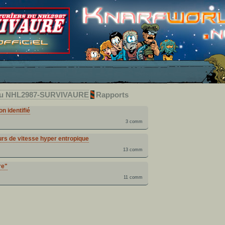
 du NHL2987-SURVIVAURE
Rapports
n identifié
3 comm
rs de vitesse hyper entropique
13 comm
re"
11 comm