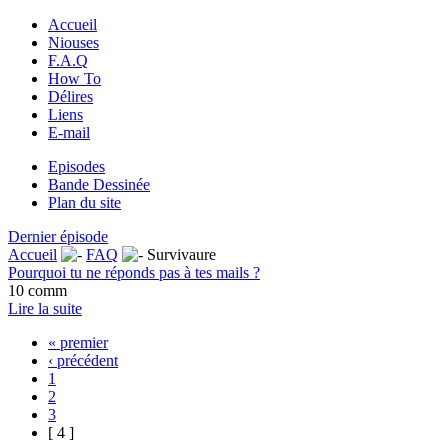
Accueil
Niouses
F.A.Q
How To
Délires
Liens
E-mail
Episodes
Bande Dessinée
Plan du site
Dernier épisode
Accueil
FAQ
Survivaure
Pourquoi tu ne réponds pas à tes mails ?
10 comm
Lire la suite
« premier
‹ précédent
1
2
3
[ 4 ]