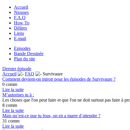
Accueil
Niouses
F.A.Q
How To
Délires
Liens
E-mail
Episodes
Bande Dessinée
Plan du site
Dernier épisode
Accueil
FAQ
Survivaure
Comment devient-on miroir pour les épisodes de Survivaure ?
0 comm
Lire la suite
M’autorises tu à :
Les choses que l'on peut faire et que l'on ne doit surtout pas faire à 
8 comm
Lire la suite
Mais qu’est-ce que tu fous, on en a marre d’attendre ?
31 comm
Lire la suite