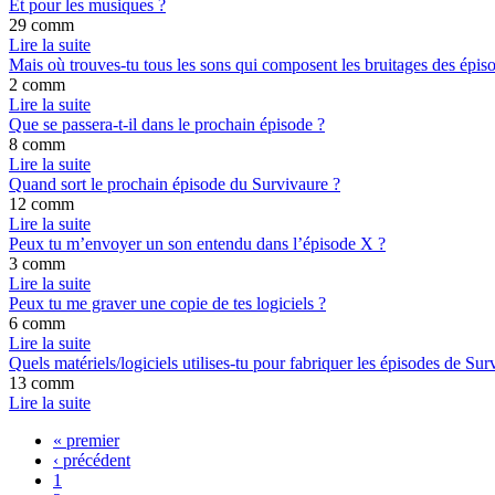
Et pour les musiques ?
29 comm
Lire la suite
Mais où trouves-tu tous les sons qui composent les bruitages des épis
2 comm
Lire la suite
Que se passera-t-il dans le prochain épisode ?
8 comm
Lire la suite
Quand sort le prochain épisode du Survivaure ?
12 comm
Lire la suite
Peux tu m’envoyer un son entendu dans l’épisode X ?
3 comm
Lire la suite
Peux tu me graver une copie de tes logiciels ?
6 comm
Lire la suite
Quels matériels/logiciels utilises-tu pour fabriquer les épisodes de Sur
13 comm
Lire la suite
« premier
‹ précédent
1