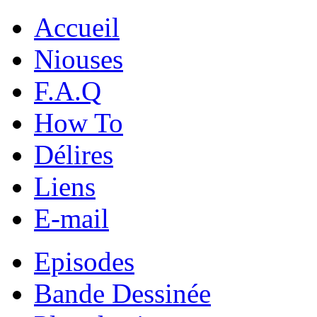
Accueil
Niouses
F.A.Q
How To
Délires
Liens
E-mail
Episodes
Bande Dessinée