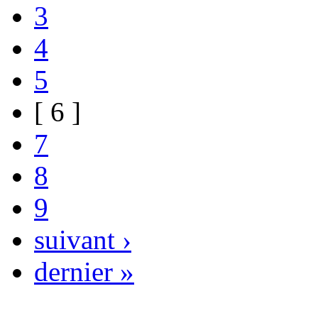
3
4
5
[ 6 ]
7
8
9
suivant ›
dernier »