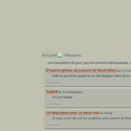
Accueil
Niouses
Les nouvelles du jour, pas forcément intéressantes, m
D’autres photos du concert de Neufchâtel
de Le Knar
Voilà ce qui arrive quand on se fait blogguer alors qu’o
Lire la suite
Sniiiirfl
de Knarfalagrippe
Je suis balade.
Lire la suite
Un blog photo pour ce week end
de Knlog
Si vous revez de voir les coulisses d’un concert du Nahe
Lire la suite