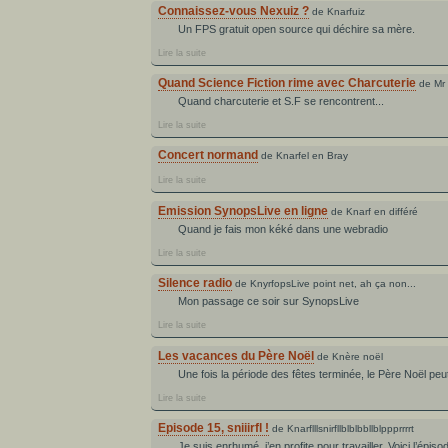
Connaissez-vous Nexuiz ?
de Knarfuiz
Un FPS gratuit open source qui déchire sa mère.
Lire la suite
Quand Science Fiction rime avec Charcuterie
de Mr
Quand charcuterie et S.F se rencontrent...
Lire la suite
Concert normand
de Knarfel en Bray
Lire la suite
Emission SynopsLive en ligne
de Knarf en différé
Quand je fais mon kéké dans une webradio
Lire la suite
Silence radio
de KnyrfopsLive point net, ah ça non...
Mon passage ce soir sur SynopsLive
Lire la suite
Les vacances du Père Noël
de Knère noël
Une fois la période des fêtes terminée, le Père Noël peu
Lire la suite
Episode 15, sniiirfl !
de Knarflllsnirfllblblbbllblppprrrrt
Je suis enrhumé, j’en profite pour travailler. Voici l’épiso