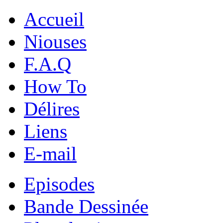
Accueil
Niouses
F.A.Q
How To
Délires
Liens
E-mail
Episodes
Bande Dessinée