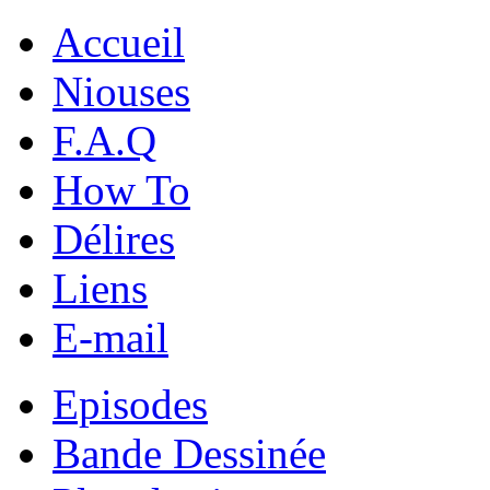
Accueil
Niouses
F.A.Q
How To
Délires
Liens
E-mail
Episodes
Bande Dessinée