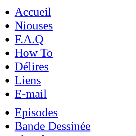
Accueil
Niouses
F.A.Q
How To
Délires
Liens
E-mail
Episodes
Bande Dessinée