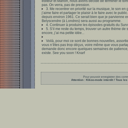
éditeur et Marion, nous avons décidé de terminer le tome 
pas. On verra, pas de pression.
3. Me recentrer en priorité sur la musique, le son en 
j’aime faire et partager le plaisir à le faire avec le pub
depuis environ 1961. Ce serait bien que je parvienne enf
Belyscendre (à Londres) sera aussi au programme.
4. Continuer à produire les épisodes gratuits du Surv
5. S’il me reste du temps, trouver un autre thème de 
encore, j’ai ma petite idée...
Voilà, pour moi ce sont de bonnes nouvelles, assorti
vous n’êtes pas trop déçus, voire même que vous partag
demande donc encore quelques semaines de patience, et
existe. See you soon ! Knarf
Pour pouvoir enregistrer des comme
Attention : Kikoo-mode interdit ! Tous 