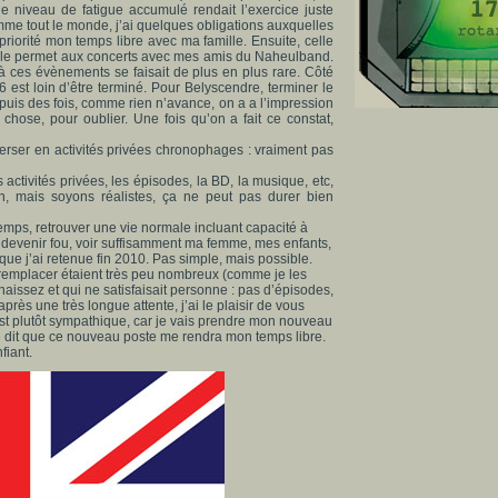
le niveau de fatigue accumulé rendait l’exercice juste
me tout le monde, j’ai quelques obligations auxquelles
riorité mon temps libre avec ma famille. Ensuite, celle
 le permet aux concerts avec mes amis du Naheulband.
 ces évènements se faisait de plus en plus rare. Côté
6 est loin d’être terminé. Pour Belyscendre, terminer le
 puis des fois, comme rien n’avance, on a a l’impression
 chose, pour oublier. Une fois qu’on a fait ce constat,
erser en activités privées chronophages : vraiment pas
ctivités privées, les épisodes, la BD, la musique, etc,
en, mais soyons réalistes, ça ne peut pas durer bien
ps, retrouver une vie normale incluant capacité à
s devenir fou, voir suffisamment ma femme, mes enfants,
que j’ai retenue fin 2010. Pas simple, mais possible.
remplacer étaient très peu nombreux (comme je les
aissez et qui ne satisfaisait personne : pas d’épisodes,
près une très longue attente, j’ai le plaisir de vous
 est plutôt sympathique, car je vais prendre mon nouveau
e dit que ce nouveau poste me rendra mon temps libre.
fiant.