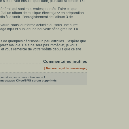
6 et de voir ensuite quoi faire, plus tard si besoin. Ou
général, qui sont mes vraies priorités. Faire ce que
lic. J’ai un album de musique électro jazz en préparation
in à le sortir. L’enregistrement de l’album 3 de
ivaure, sous leur forme actuelle ou sous une autre.
saga mp3 et publier une nouvelle série gratuite. La
es de quelques décisions un peu difficiles. J’espère que
erez ma joie. Cela ne sera pas immédiat, je vous
 vous remercie de votre fidélité depuis que ce site
Commentaires inutiles
[ Nouveau sujet de pourrissage ]
ntaires, vous devez être inscrit !
les messages Kikoo/SMS seront supprimés