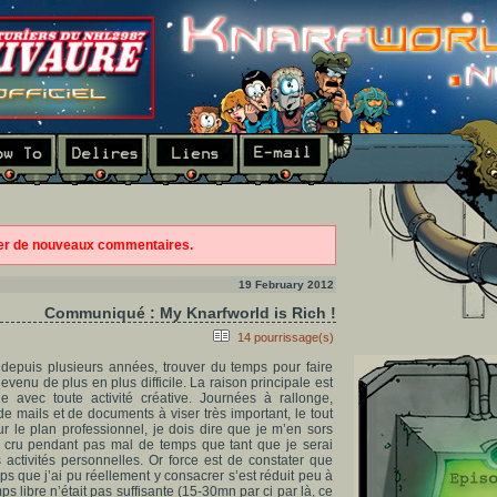
ter de nouveaux commentaires.
19 February 2012
Communiqué : My Knarfworld is Rich !
14 pourrissage(s)
 depuis plusieurs années, trouver du temps pour faire
venu de plus en plus difficile. La raison principale est
 avec toute activité créative. Journées à rallonge,
mails et de documents à viser très important, le tout
r le plan professionnel, je dois dire que je m’en sors
ai cru pendant pas mal de temps que tant que je serai
activités personnelles. Or force est de constater que
ps que j’ai pu réellement y consacrer s’est réduit peu à
 libre n’était pas suffisante (15-30mn par ci par là, ce