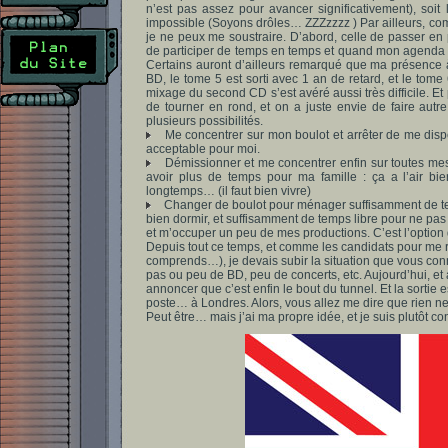
n’est pas assez pour avancer significativement), soit 
impossible (Soyons drôles… ZZZzzzz ) Par ailleurs, com
je ne peux me soustraire. D’abord, celle de passer en p
de participer de temps en temps et quand mon agenda
Certains auront d’ailleurs remarqué que ma présence à
BD, le tome 5 est sorti avec 1 an de retard, et le tome 
mixage du second CD s’est avéré aussi très difficile. Et
de tourner en rond, et on a juste envie de faire autre
plusieurs possibilités.
Me concentrer sur mon boulot et arrêter de me disp
acceptable pour moi.
Démissionner et me concentrer enfin sur toutes mes a
avoir plus de temps pour ma famille : ça a l’air bi
longtemps… (il faut bien vivre)
Changer de boulot pour ménager suffisamment de tem
bien dormir, et suffisamment de temps libre pour ne pa
et m’occuper un peu de mes productions. C’est l’option 
Depuis tout ce temps, et comme les candidats pour me 
comprends…), je devais subir la situation que vous conn
pas ou peu de BD, peu de concerts, etc. Aujourd’hui, et a
annoncer que c’est enfin le bout du tunnel. Et la sortie
poste… à Londres. Alors, vous allez me dire que rien n
Peut être… mais j’ai ma propre idée, et je suis plutôt con