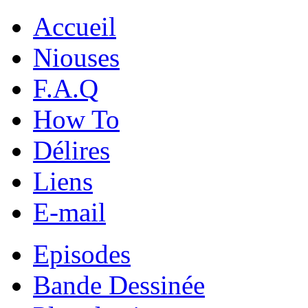
Accueil
Niouses
F.A.Q
How To
Délires
Liens
E-mail
Episodes
Bande Dessinée