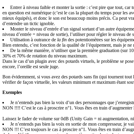
Entrer à niveau faible et monter la sortie : c’est pire que tout, car 
en question est numérique (c’est le cas la plupart du temps pour les a
mieux équipés), et donc le son est beaucoup moins précis. Ca peut vrai
d’entendre un tictic ignoble.
Monter le niveau d’entrée d’un signal sortant d’un autre équipemen
niveau d’entrée = niveau de sortie), l’utiliser pour régler le niveau de 
Utilisation à outrance de
la fin
des potentiomètres sur les équipemen
Bien entendu, c’est fonction de la qualité de l’équipement, mais je ne
De la même manière, n’utiliser que la première graduation (sur 10 
30% et 70% de rotation du niveau maximum.
Dans le cas d’un plugin avec des potards virtuels, le problème se po
encore, l’oreille est seule juge.
Bon évidemment, si vous avez des potards sans fin (qui tournent tout le
vérifier de façon virtuelle, les valeurs minimum et maximum étant souv
Exemples
Je n’entends pas bien la voix d’un des personnages que j’enregistr
NON !!!! C’est le cas à proscrire n°1. Vous êtes en train d’augmenter l
Laissez le fader de volume sur 0dB (Unity Gain = ni augmentation, ni d
Je n’entends pas bien la voix en sortie de mon compresseur, je 
NON !!! C’est toujours le cas à proscire n°1. Vous êtes en train d’aug