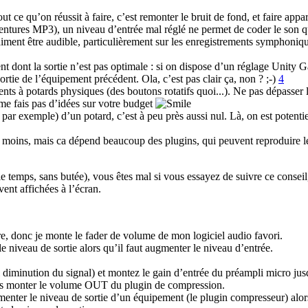
tout ce qu’on réussit à faire, c’est remonter le bruit de fond, et faire ap
ventures MP3), un niveau d’entrée mal réglé ne permet de coder le son qu
ment être audible, particulièrement sur les enregistrements symphonique
t dont la sortie n’est pas optimale : si on dispose d’un réglage Unity G
sortie de l’équipement précédent. Ola, c’est pas clair ça, non ? ;-)
4
ts à potards physiques (des boutons rotatifs quoi...). Ne pas dépasser l
 me fais pas d’idées sur votre budget
par exemple) d’un potard, c’est à peu près aussi nul. Là, on est potenti
se moins, mais ca dépend beaucoup des plugins, qui peuvent reproduire l
 temps, sans butée), vous êtes mal si vous essayez de suivre ce conseil,
ent affichées à l’écran.
e, donc je monte le fader de volume de mon logiciel audio favori.
e niveau de sortie alors qu’il faut augmenter le niveau d’entrée.
iminution du signal) et montez le gain d’entrée du préampli micro jusqu’
vais monter le volume OUT du plugin de compression.
menter le niveau de sortie d’un équipement (le plugin compresseur) alor