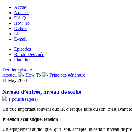
Accueil
Niouses
F.A.Q
How To
Délires
Liens
E-mail
Episodes
Bande Dessinée
Plan du site
Dernier épisode
Accueil
How To
Principes généraux
11 May 2003
Niveau d’entrée, niveau de sortie
1 pourrissage(s)
Un truc important souvent oublié, c’est que faire du son, c’est avant t
Pression acoustique, tension
Un équipement audio, quel qu’il soit, accepte un certain niveau de press