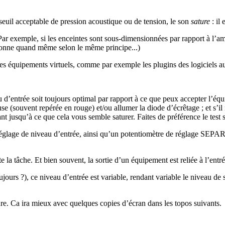
euil acceptable de pression acoustique ou de tension, le son
sature
: il 
 exemple, si les enceintes sont sous-dimensionnées par rapport à l’amp
tionne quand même selon le même principe...)
 les équipements virtuels, comme par exemple les plugins des logicie
veau d’entrée soit toujours optimal par rapport à ce que peux accepter l’
 (souvent repérée en rouge) et/ou allumer la diode d’écrêtage ; et s’il
tant jusqu’à ce que cela vous semble saturer. Faites de préférence le test 
lage de niveau d’entrée, ainsi qu’un potentiomètre de réglage SEPARE pou
te la tâche. Et bien souvent, la sortie d’un équipement est reliée à l’entr
ours ?), ce niveau d’entrée est variable, rendant variable le niveau de s
sure. Ca ira mieux avec quelques copies d’écran dans les topos suivants.