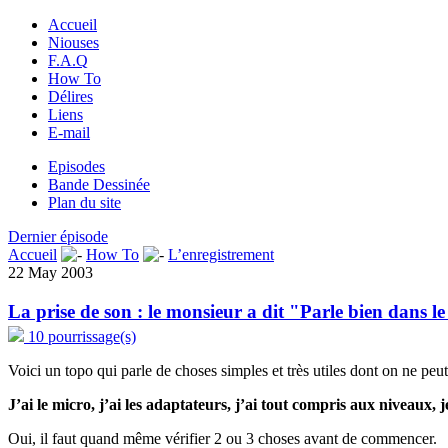
Accueil
Niouses
F.A.Q
How To
Délires
Liens
E-mail
Episodes
Bande Dessinée
Plan du site
Dernier épisode
Accueil
How To
L’enregistrement
22 May 2003
La prise de son : le monsieur a dit "Parle bien dans l
10 pourrissage(s)
Voici un topo qui parle de choses simples et très utiles dont on ne peut
J’ai le micro, j’ai les adaptateurs, j’ai tout compris aux niveaux, j
Oui, il faut quand même vérifier 2 ou 3 choses avant de commencer.