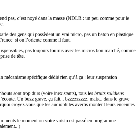
’entend pas, c’est noyé dans la masse (NDLR : un peu comme pour le
e.
parle des gens qui possèdent un vrai micro, pas un baton en plastique
ance, si on l’oriente comme il faut.
indispensables, pas toujours fournis avec les micros bon marché, comme
prise de tête.
un mécanisme spécifique dédié rien qu’à ça : leur suspension
mbouts sont trop durs (voire inexistants), tous les
bruits solidiens
écoute. Un buzz grave, ça fait... bzzzzzzzzz, mais... dans le grave
urquoi croyez-vous que les audiophiles avertis montent leurs enceintes
gistrements le moment ou votre voisin est passé en programme
alement...)