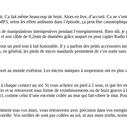
ruit. Ca fait même beaucoup de bruit. Alors en live, d’accord. Ca ne s
MP3, selon les effets ambiants dans l’épisode, ça peut être catastrophiqu
s de manipulations intempestives pendant l’enregistrement. Bien sûr, je 
t son câble de 0,2mm de diamètre grâce auquel on peut capter Radio Fr
ur un pied tout à fait honorable. Il y a parfois des petits accessoires 
 en général, les pieds de micro standards permettent de s’en sortir sans 
port au monde extérieur. Les micros statiques à suspension ont en plus 
e à chaque
contact au sol
. Si vous achetez un pied à 2 sous, et que les e
ro et se retrouvent sous forme de vrombissements ou de buzz graves à l’
ct
, comme celui d’une enceinte collée au mur qui fait vibrer le mur. Po
r gentiment tous vos murs, vous retrouverez avec précision dans vos enre
reille. Vos oreilles de sont pas collées au sol, ni aux murs (enfin, norm