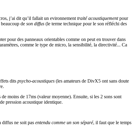
os, j’ai dit qu’il fallait un evironnement
traité acoustiquement
pour
 a beaucoup de
son diffus
(le terme technique pour le son réfléchi des
 opter pour des panneaux orientables comme on peut en trouver dans
amètres, comme le type de micro, la sensibilité, la directivité... Ca
ffets dits
psycho-acoustiques
(les amateurs de DivX5 ont sans doute
re.
és de moins de 17ms (valeur moyenne). Ensuite, si les 2 sons sont
 de pression acoustique identique.
 diffus ne soit pas
entendu comme un son séparé
, il faut que le temps