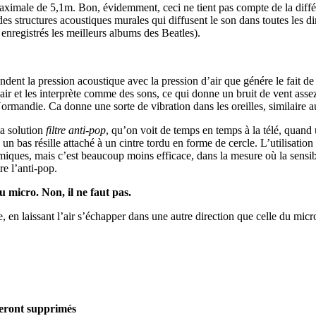
aximale de 5,1m. Bon, évidemment, ceci ne tient pas compte de la différe
 des structures acoustiques murales qui diffusent le son dans toutes les 
nregistrés les meilleurs albums des Beatles).
nt la pression acoustique avec la pression d’air que génére le fait de 
r et les interprète comme des sons, ce qui donne un bruit de vent assez
rmandie. Ca donne une sorte de vibration dans les oreilles, similaire 
la solution
filtre anti-pop
, qu’on voit de temps en temps à la télé, quand
à un bas résille attaché à un cintre tordu en forme de cercle. L’utilisatio
iques, mais c’est beaucoup moins efficace, dans la mesure où la sensib
re l’anti-pop.
 micro. Non, il ne faut pas.
e, en laissant l’air s’échapper dans une autre direction que celle du mic
seront supprimés