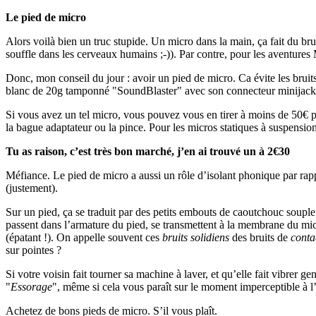
Le pied de micro
Alors voilà bien un truc stupide. Un micro dans la main, ça fait du b
souffle dans les cerveaux humains ;-)). Par contre, pour les aventures 
Donc, mon conseil du jour : avoir un pied de micro. Ca évite les bruit
blanc de 20g tamponné "SoundBlaster" avec son connecteur minijack e
Si vous avez un tel micro, vous pouvez vous en tirer à moins de 50€ po
la bague adaptateur ou la pince. Pour les micros statiques à suspension,
Tu as raison, c’est très bon marché, j’en ai trouvé un à 2€30
Méfiance. Le pied de micro a aussi un rôle d’isolant phonique par rap
(justement).
Sur un pied, ça se traduit par des petits embouts de caoutchouc soupl
passent dans l’armature du pied, se transmettent à la membrane du mic
(épatant !). On appelle souvent ces
bruits solidiens
des bruits de
conta
sur pointes ?
Si votre voisin fait tourner sa machine à laver, et qu’elle fait vibre
"
Essorage
", même si cela vous paraît sur le moment imperceptible à l’o
Achetez de bons pieds de micro. S’il vous plaît.