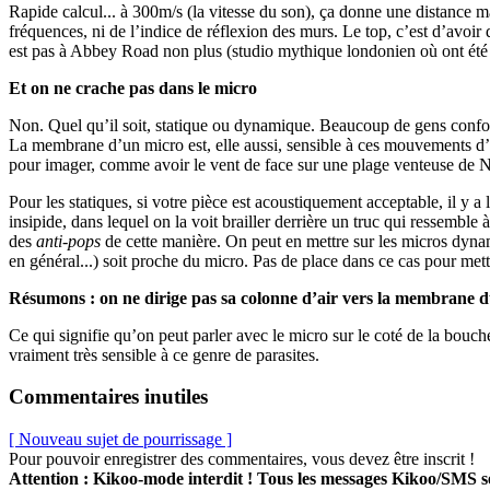
Rapide calcul... à 300m/s (la vitesse du son), ça donne une distance m
fréquences, ni de l’indice de réflexion des murs. Le top, c’est d’avoir
est pas à Abbey Road non plus (studio mythique londonien où ont été e
Et on ne crache pas dans le micro
Non. Quel qu’il soit, statique ou dynamique. Beaucoup de gens confonde
La membrane d’un micro est, elle aussi, sensible à ces mouvements d’ai
pour imager, comme avoir le vent de face sur une plage venteuse de No
Pour les statiques, si votre pièce est acoustiquement acceptable, il y a 
insipide, dans lequel on la voit brailler derrière un truc qui ressemble 
des
anti-pops
de cette manière. On peut en mettre sur les micros dynam
en général...) soit proche du micro. Pas de place dans ce cas pour mett
Résumons : on ne dirige pas sa colonne d’air vers la membrane du
Ce qui signifie qu’on peut parler avec le micro sur le coté de la bouch
vraiment très sensible à ce genre de parasites.
Commentaires inutiles
[ Nouveau sujet de pourrissage ]
Pour pouvoir enregistrer des commentaires, vous devez être inscrit !
Attention : Kikoo-mode interdit ! Tous les messages Kikoo/SMS 