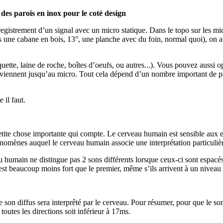
des parois en inox pour le coté design
gistrement d’un signal avec un micro statique. Dans le topo sur les micr
ns une cabane en bois, 13°, une planche avec du foin, normal quoi), on
ette, laine de roche, boîtes d’oeufs, ou autres...). Vous pouvez aussi
arviennent jusqu’au micro. Tout cela dépend d’un nombre important de par
 il faut.
 petite chose importante qui compte. Le cerveau humain est sensible aux e
nomènes auquel le cerveau humain associe une interprétation particuliè
au humain ne distingue pas 2 sons différents lorsque ceux-ci sont espac
 est beaucoup moins fort que le premier, même s’ils arrivent à un niveau
son diffus sera interprêté par le cerveau. Pour résumer, pour que le son
outes les directions soit inférieur à 17ms.