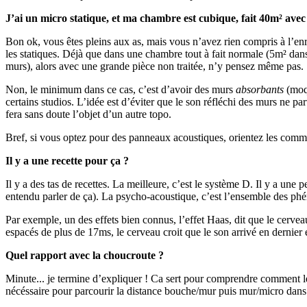
J’ai un micro statique, et ma chambre est cubique, fait 40m² avec 
Bon ok, vous êtes pleins aux as, mais vous n’avez rien compris à l’enre
les statiques. Déjà que dans une chambre tout à fait normale (5m² da
murs), alors avec une grande pièce non traitée, n’y pensez même pas.
Non, le minimum dans ce cas, c’est d’avoir des murs
absorbants
(moqu
certains studios. L’idée est d’éviter que le son réfléchi des murs ne p
fera sans doute l’objet d’un autre topo.
Bref, si vous optez pour des panneaux acoustiques, orientez les comme
Il y a une recette pour ça ?
Il y a des tas de recettes. La meilleure, c’est le système D. Il y a une
entendu parler de ça). La psycho-acoustique, c’est l’ensemble des phé
Par exemple, un des effets bien connus, l’effet Haas, dit que le cerve
espacés de plus de 17ms, le cerveau croit que le son arrivé en dernier
Quel rapport avec la choucroute ?
Minute... je termine d’expliquer ! Ca sert pour comprendre comment le 
nécéssaire pour parcourir la distance bouche/mur puis mur/micro dans t