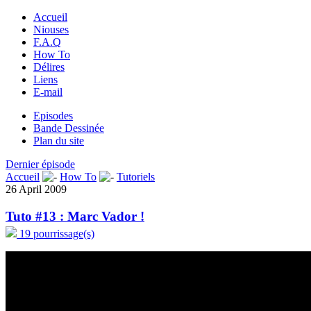
Accueil
Niouses
F.A.Q
How To
Délires
Liens
E-mail
Episodes
Bande Dessinée
Plan du site
Dernier épisode
Accueil
How To
Tutoriels
26 April 2009
Tuto #13 : Marc Vador !
19 pourrissage(s)