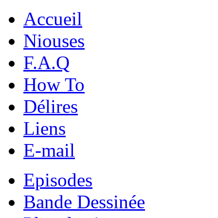
Accueil
Niouses
F.A.Q
How To
Délires
Liens
E-mail
Episodes
Bande Dessinée