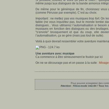
Si possible, trouvez le vôtre (et pas le mien... quoiqu
même jusqu’aux dialogues de la bande annonce intég
De même pour le générique de fin, choisissez vous 
(comme Pérusse par exemple). C’est au choix.
Important : ne mettez pas vos musiques trop fort. On 
faible (ne vous inquiétez pas, tout le monde tombe da
dialogues... Vous utiliserez l’automatisation si beso
musiques en fonction des dialogues ou des bruitages.
"s’envole" brusquement et que du coup, elle devie
l’automatisation, ça se gère (mais pas tout de suite).
Voilà à quoi devrait ressembler votre aventure maintenant
Une aventure avec musique
Ca commence à être sérieusement le foutoir par ici
On ne se décourage pas et on passe à la suite :
Mixage
Pour pouvoir enregistrer des comme
Attention : Kikoo-mode interdit ! Tous 