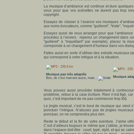
La musique d’ambiance est continue et dure quelques 
vous pour que vos scénettes ne durent pas trop lon
copyright.
Essayez de classer à l’avance vos musiques d’ambian
aux noms évocateurs, comme "guilleret", "triste", "inquié
Essayez aussi de vous arranger pour que l’ambiance mu
procédez à l’envers : reperez un changement dans u
"guilleret" à "inquiétant" par exemple), placez la 
correponde à un changement d’humeur dans vos dialo
Faites aussi en sorte d’utiliser des extraits musicaux 
qui correspond à votre intrigue et à la situation.
Musique pas très adaptée
Musique ada
Bon, ok c’est marrant aussi, mais...
Vous pouvez aussi procéder totalement à contrecour
problème, retour à la case écriture. Rien n’est figé,
quoi, c’est important de ne pas commencer trop tôt).
Le jingle musical, c’est le bout de musique qui vient s
ponctuer l’intrigue. N’abusez pas de jingles musicau
ponctuer, on ne comprendra plus rien.
Reste le début et la fin de votre aventure. J’aime uti
C’est d’ailleurs toujours le même que j’utilise, je tro
dans l’espace doit être : court, typé, stylé, et qui se ca