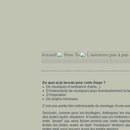
Accueil
How To
L’aventure pas à pas
De quoi ai-je besoin pour cette étape ?
De musiques d’ambiance (haha...)
D’instruments de musiques pour éventuellement la fa
D’inspiration
De jingles musicaux
C’est une partie très intéressante du montage d’une aven
Secundo, comme pour les bruitages, distinguez les mus
des pistes audio séparées. N’oubliez pas les histoires de 
votre "projet" (au sens fichier produit par votre logic
toutes les pistes audio de type "musiques" dedans (qu
pistes midi vous pouvez aussi les mettre dedans.