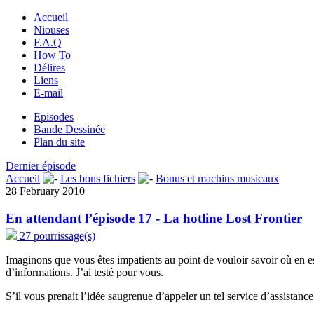
Accueil
Niouses
F.A.Q
How To
Délires
Liens
E-mail
Episodes
Bande Dessinée
Plan du site
Dernier épisode
Accueil
Les bons fichiers
Bonus et machins musicaux
28 February 2010
En attendant l’épisode 17 - La hotline Lost Frontier
27 pourrissage(s)
Imaginons que vous êtes impatients au point de vouloir savoir où en est
d’informations. J’ai testé pour vous.
S’il vous prenait l’idée saugrenue d’appeler un tel service d’assistanc