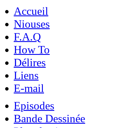
Accueil
Niouses
F.A.Q
How To
Délires
Liens
E-mail
Episodes
Bande Dessinée