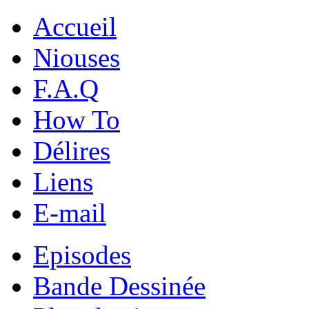
Accueil
Niouses
F.A.Q
How To
Délires
Liens
E-mail
Episodes
Bande Dessinée