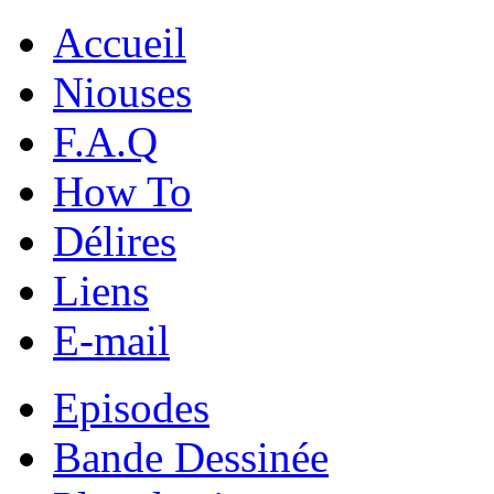
Accueil
Niouses
F.A.Q
How To
Délires
Liens
E-mail
Episodes
Bande Dessinée