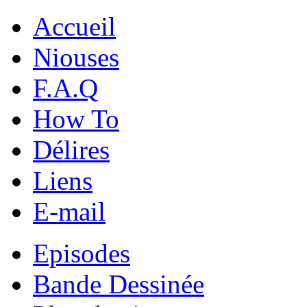
Accueil
Niouses
F.A.Q
How To
Délires
Liens
E-mail
Episodes
Bande Dessinée