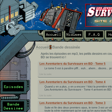
Accueil
Bande dessinée
Après les épisodes en mp3, les petits dessins en coule
BD se trouvent ici !
Les Aventuriers du Survivaure en BD - Tome 5
Le tome 5 est à paraître pfff... euh... ahem... disons... 
Lire la suite
Les Aventuriers du Survivaure en BD - Tome 4
Quand y en a plus, y en a encore ! Voici la première tri
Les Aventuriers du Survivaure - Tome 4 arrivent en BD l
Lire la suite
Les Aventuriers du Survivaure en BD - Tome 3
Suite et fin des deux premiers opus, le tome 3 est un vé
toute la série maintenant qu’on sait qu’on aura toute l’his